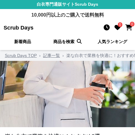
白衣
専門通販サイト
Scrub Days
10,000
円以上のご購入で送料無料
0
0
Scrub Days
新着商品
商品を検索
人気ランキング
Scrub Days TOP
›
記事一覧
›
楽な白衣で業務を快適に！おすすめ