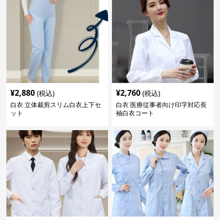
¥
2,880
¥
2,760
(税込)
(税込)
白衣 立体裁剪スリム白衣上下セ
白衣 医療従事者向け印字対応長
ット
袖白衣コート