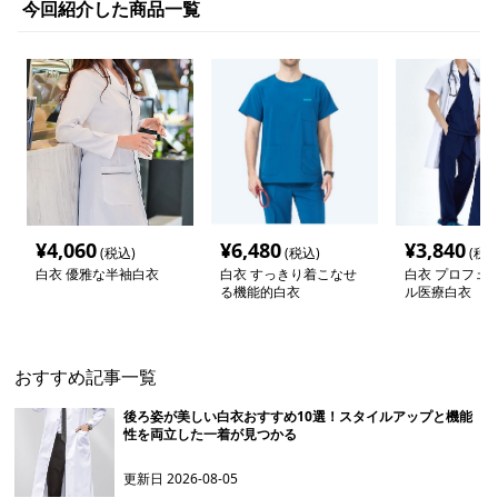
今回紹介した商品一覧
¥
4,060
¥
6,480
¥
3,840
(税込)
(税込)
(税込
白衣 優雅な半袖白衣
白衣 すっきり着こなせ
白衣 プロフェ
る機能的白衣
ル医療白衣
おすすめ記事一覧
後ろ姿が美しい白衣おすすめ10選！スタイルアップと機能
性を両立した一着が見つかる
更新日
2026-08-05