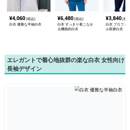
¥
4,060
¥
6,480
¥
3,840
(税込)
(税込)
(税込
白衣 優雅な半袖白衣
白衣 すっきり着こなせ
白衣 プロフェ
る機能的白衣
ル医療白衣
エレガントで着心地抜群の楽な白衣 女性向け
長袖デザイン