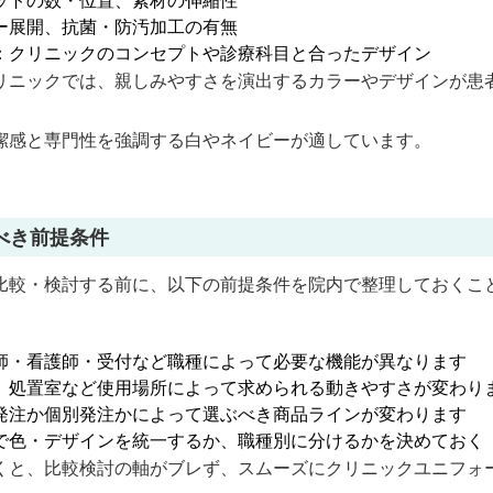
ットの数・位置、素材の伸縮性
ー展開、抗菌・防汚加工の有無
：クリニックのコンセプトや診療科目と合ったデザイン
リニックでは、親しみやすさを演出するカラーやデザインが患
潔感と専門性を強調する白やネイビーが適しています。
べき前提条件
比較・検討する前に、以下の前提条件を院内で整理しておくこ
師・看護師・受付など職種によって必要な機能が異なります
、処置室など使用場所によって求められる動きやすさが変わり
発注か個別発注かによって選ぶべき商品ラインが変わります
で色・デザインを統一するか、職種別に分けるかを決めておく
くと、比較検討の軸がブレず、スムーズにクリニックユニフォ