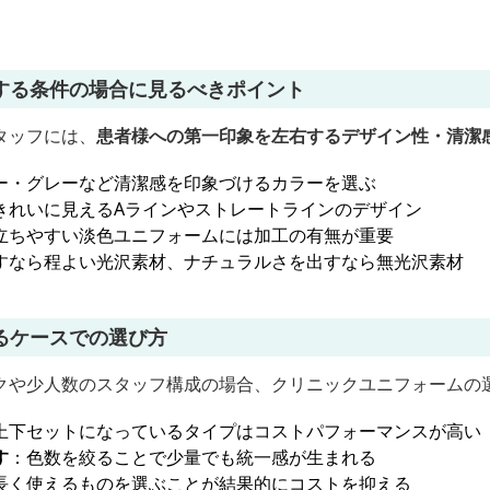
する条件の場合に見るべきポイント
タッフには、
患者様への第一印象を左右するデザイン性・清潔
ー・グレーなど清潔感を印象づけるカラーを選ぶ
きれいに見えるAラインやストレートラインのデザイン
立ちやすい淡色ユニフォームには加工の有無が重要
すなら程よい光沢素材、ナチュラルさを出すなら無光沢素材
るケースでの選び方
クや少人数のスタッフ構成の場合、クリニックユニフォームの
上下セットになっているタイプはコストパフォーマンスが高い
す
：色数を絞ることで少量でも統一感が生まれる
長く使えるものを選ぶことが結果的にコストを抑える