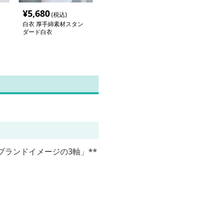
¥
5,680
(税込)
白衣 厚手綿素材スタン
ダード白衣
ランドイメージの3軸」**