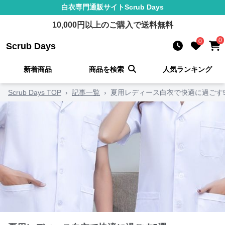
白衣
専門通販サイト
Scrub Days
10,000
円以上のご購入で送料無料
0
0
Scrub Days
新着商品
商品を検索
人気ランキング
Scrub Days TOP
›
記事一覧
›
夏用レディース白衣で快適に過ごす