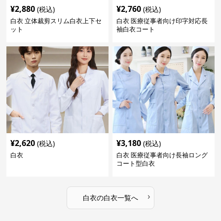
¥
2,880
¥
2,760
(税込)
(税込)
白衣 立体裁剪スリム白衣上下セ
白衣 医療従事者向け印字対応長
ット
袖白衣コート
¥
2,620
¥
3,180
(税込)
(税込)
白衣
白衣 医療従事者向け長袖ロング
コート型白衣
›
白衣
の
白衣
一覧へ