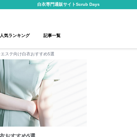
白衣
専門通販サイト
Scrub Days
人気ランキング
記事一覧
なエステ向け白衣おすすめ5選
衣おすすめ5選