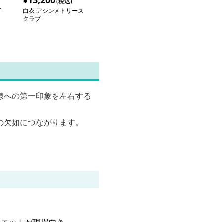
¥
13,200
(税込)
下
白衣 アシンメトリース
クラブ
様への第一印象を左右する
の欠如につながります。