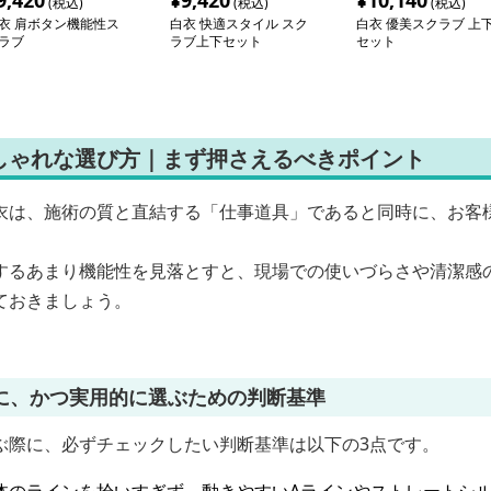
9,420
¥
9,420
¥
10,140
(税込)
(税込)
(税込)
衣 肩ボタン機能性ス
白衣 快適スタイル スク
白衣 優美スクラブ 上
ラブ
ラブ上下セット
セット
しゃれな選び方｜まず押さえるべきポイント
衣は、施術の質と直結する「仕事道具」であると同時に、お客
するあまり機能性を見落とすと、現場での使いづらさや清潔感
ておきましょう。
に、かつ実用的に選ぶための判断基準
ぶ際に、必ずチェックしたい判断基準は以下の3点です。