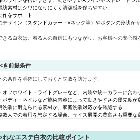
体のラインを拾いすぎず、動きやすいAラインやストレートシ
混紡素材はシワになりにくく清潔感を保ちやすい。
動作をサポート
のデザイン（スタンドカラー・Vネック等）やボタンの形状が
できる白衣は、着る人の自信にもつながり、お客様への安心感
べき前提条件
下の条件を明確にしておくと失敗を防げます。
・オフホワイト・ライトグレーなど、内装や統一カラーに合わ
・ボディ・ネイルなど施術内容によって動きやすさの優先度が
用洗濯に耐えられる素材か、家庭洗濯対応かを確認する
複数人での着用を想定する場合、サイズ展開の豊富さも重要な
ゃれなエステ白衣の比較ポイント