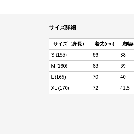
サイズ詳細
サイズ（身長）
着丈(cm)
肩幅(
S (155)
66
38
M (160)
68
39
L (165)
70
40
XL (170)
72
41.5