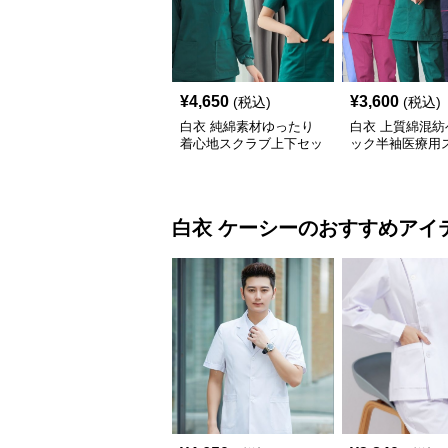
¥
4,650
¥
3,600
(税込)
(税込)
白衣 純綿素材ゆったり
白衣 上質綿混紡
着心地スクラブ上下セッ
ック半袖医療用
ト
上下セット
白衣
ケーシー
のおすすめアイ