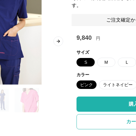
す。
ご注文確定か
9,840
円
Next slide
サイズ
S
M
L
カラー
ピンク
ライトネイビー
購
カー