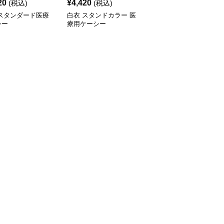
20
¥
4,420
¥
8,000
(税込)
(税込)
(税込)
 スタンダード医療
白衣 スタンドカラー 医
白衣 スタイリッシュ立
シー
療用ケーシー
襟メディカルケーシー