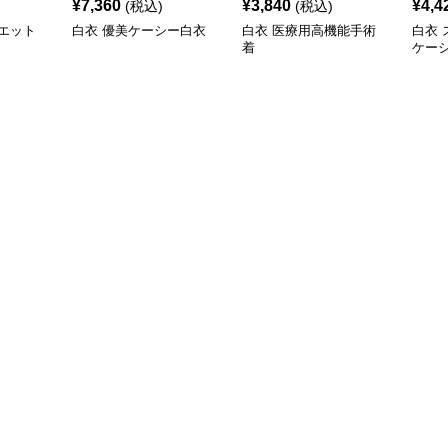
¥
7,360
¥
3,840
¥
4,4
(税込)
(税込)
エット
白衣 優美ケーシー白衣
白衣 医療用高機能手術
白衣
着
ケー