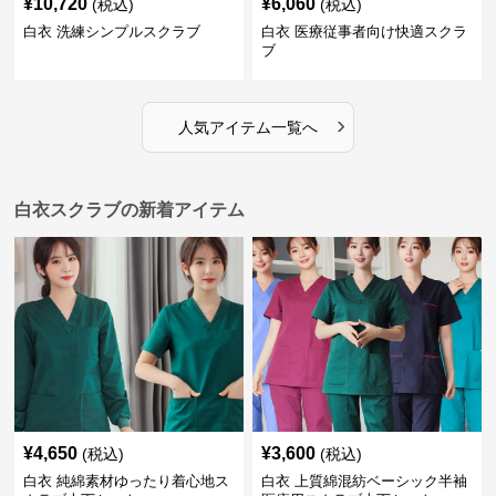
¥
10,720
¥
6,060
(税込)
(税込)
白衣 洗練シンプルスクラブ
白衣 医療従事者向け快適スクラ
ブ
›
人気アイテム一覧へ
白衣スクラブの新着アイテム
¥
4,650
¥
3,600
(税込)
(税込)
白衣 純綿素材ゆったり着心地ス
白衣 上質綿混紡ベーシック半袖