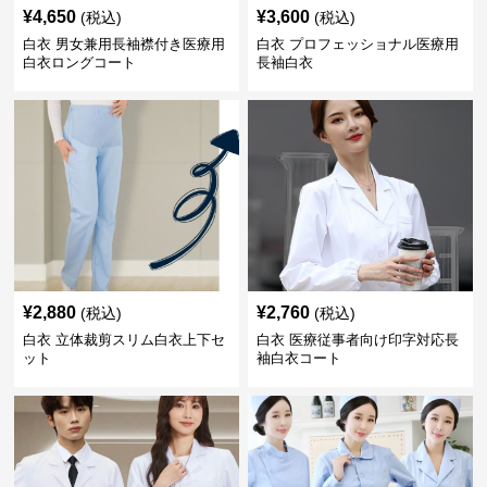
¥
4,650
¥
3,600
(税込)
(税込)
白衣 男女兼用長袖襟付き医療用
白衣 プロフェッショナル医療用
白衣ロングコート
長袖白衣
¥
2,880
¥
2,760
(税込)
(税込)
白衣 立体裁剪スリム白衣上下セ
白衣 医療従事者向け印字対応長
ット
袖白衣コート