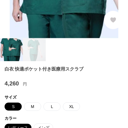
白衣 快適ポケット付き医療用スクラブ
4,260
円
サイズ
S
M
L
XL
カラー
レディース
メンズ