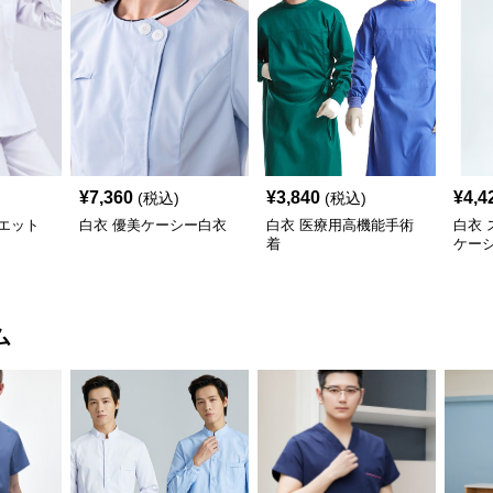
¥
7,360
¥
3,840
¥
4,4
(税込)
(税込)
エット
白衣 優美ケーシー白衣
白衣 医療用高機能手術
白衣
着
ケー
ム