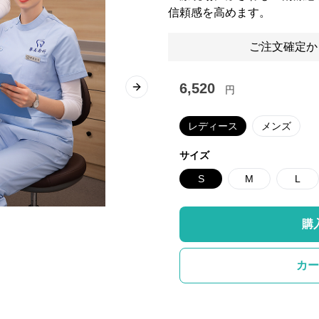
信頼感を高めます。
ご注文確定か
6,520
円
Next slide
レディース
メンズ
サイズ
S
M
L
購
カー