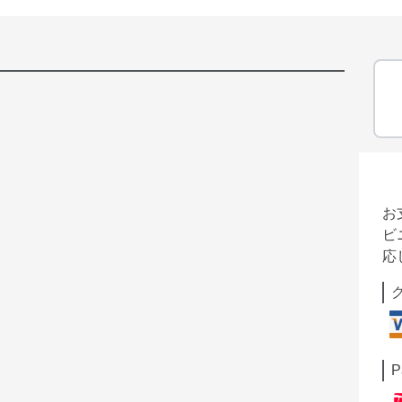
お
ビ
応
P