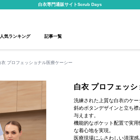
白衣
専門通販サイト
Scrub Days
人気ランキング
記事一覧
白衣 プロフェッショナル医療ケーシー
白衣 プロフェッ
洗練された上質な白衣のケー
斜めボタンデザインと立ち襟
与えます。
機能的なポケット配置で実用
な着心地を実現。
医療現場にふさわしい清潔感