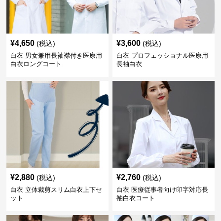
¥
4,650
¥
3,600
(税込)
(税込)
白衣 男女兼用長袖襟付き医療用
白衣 プロフェッショナル医療用
白衣ロングコート
長袖白衣
¥
2,880
¥
2,760
(税込)
(税込)
白衣 立体裁剪スリム白衣上下セ
白衣 医療従事者向け印字対応長
ット
袖白衣コート