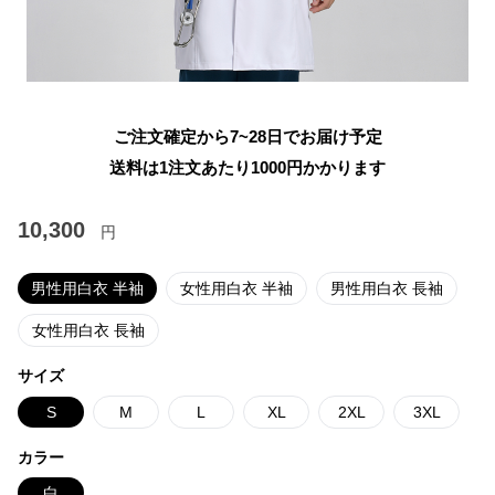
ご注文確定から7~28日でお届け予定
送料は1注文あたり
1000
円かかります
10,300
円
男性用白衣 半袖
女性用白衣 半袖
男性用白衣 長袖
女性用白衣 長袖
サイズ
S
M
L
XL
2XL
3XL
カラー
白