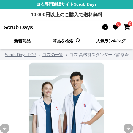
白衣
専門通販サイト
Scrub Days
10,000
円以上のご購入で送料無料
0
0
Scrub Days
新着商品
商品を検索
人気ランキング
Scrub Days TOP
›
白衣の一覧
›
白衣 高機能スタンダード診察着
Previous slide
Ne