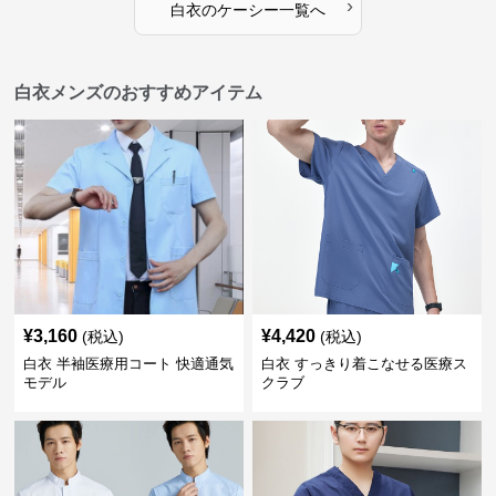
›
白衣
の
ケーシー
一覧へ
白衣メンズのおすすめアイテム
¥
3,160
¥
4,420
(税込)
(税込)
白衣 半袖医療用コート 快適通気
白衣 すっきり着こなせる医療ス
モデル
クラブ