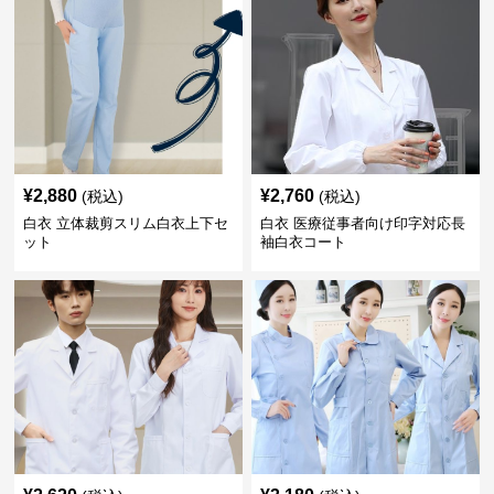
¥
2,880
¥
2,760
(税込)
(税込)
白衣 立体裁剪スリム白衣上下セ
白衣 医療従事者向け印字対応長
ット
袖白衣コート