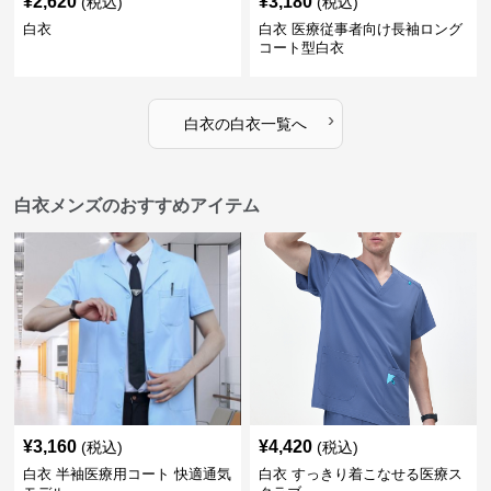
¥
2,620
¥
3,180
(税込)
(税込)
白衣
白衣 医療従事者向け長袖ロング
コート型白衣
›
白衣
の
白衣
一覧へ
白衣メンズのおすすめアイテム
¥
3,160
¥
4,420
(税込)
(税込)
白衣 半袖医療用コート 快適通気
白衣 すっきり着こなせる医療ス