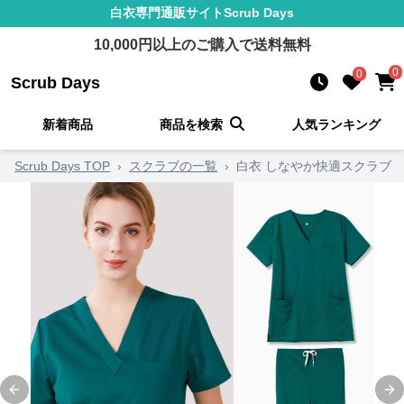
白衣
専門通販サイト
Scrub Days
10,000
円以上のご購入で送料無料
0
0
Scrub Days
新着商品
商品を検索
人気ランキング
Scrub Days TOP
›
スクラブの一覧
›
白衣 しなやか快適スクラブ
Previous slide
Ne