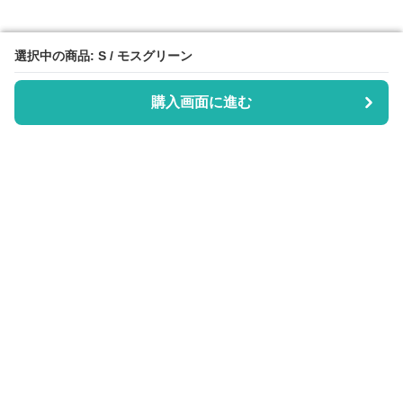
選択中の商品: S / モスグリーン
選択中の商品: S / モスグリーン
購入画面に進む
購入画面に進む
Scrub Days
について
利用規約