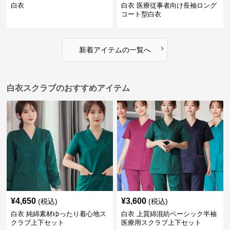
白衣
白衣 医療従事者向け長袖ロング
コート型白衣
›
新着アイテムの一覧へ
白衣スクラブのおすすめアイテム
¥
4,650
¥
3,600
(税込)
(税込)
白衣 純綿素材ゆったり着心地ス
白衣 上質綿混紡ベーシック半袖
クラブ上下セット
医療用スクラブ上下セット