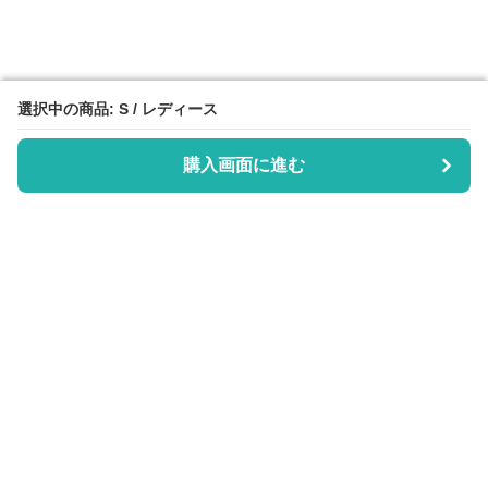
選択中の商品: S / レディース
選択中の商品: S / レディース
購入画面に進む
購入画面に進む
Scrub Days
について