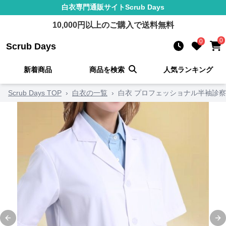
白衣
専門通販サイト
Scrub Days
10,000
円以上のご購入で送料無料
0
0
Scrub Days
新着商品
商品を検索
人気ランキング
Scrub Days TOP
›
白衣の一覧
›
白衣 プロフェッショナル半袖診
Previous slide
Ne