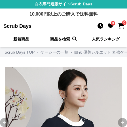
白衣
専門通販サイト
Scrub Days
10,000
円以上のご購入で送料無料
0
0
Scrub Days
新着商品
商品を検索
人気ランキング
Scrub Days TOP
›
ケーシーの一覧
›
白衣 優美シルエット 丸襟ケ
Previous slide
Ne