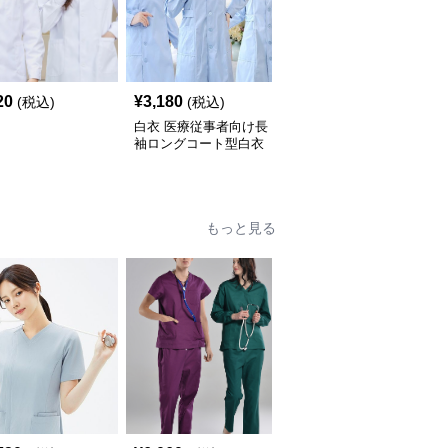
20
¥
3,180
¥
2,830
(税込)
(税込)
(税込)
白衣 医療従事者向け長
白衣 医療用ゴムウエス
袖ロングコート型白衣
トパンツ
もっと見る