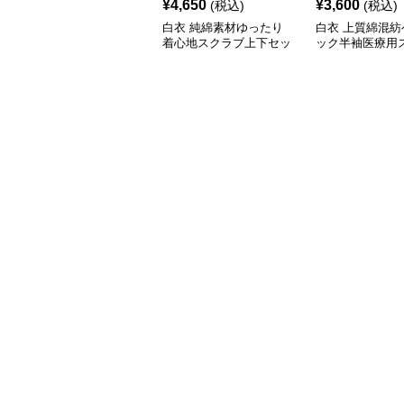
¥
4,650
¥
3,600
(税込)
(税込)
白衣 純綿素材ゆったり
白衣 上質綿混紡
着心地スクラブ上下セッ
ック半袖医療用
ト
上下セット