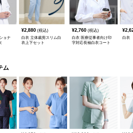
¥
2,880
¥
2,760
¥
2,6
(税込)
(税込)
ショナ
白衣 立体裁剪スリム白
白衣 医療従事者向け印
白衣
衣
衣上下セット
字対応長袖白衣コート
テム