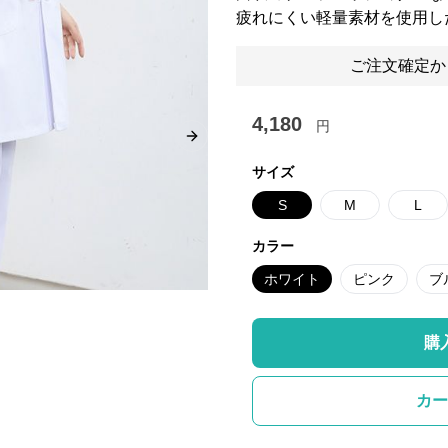
疲れにくい軽量素材を使用し
ご注文確定か
4,180
円
Next slide
サイズ
S
M
L
カラー
ホワイト
ピンク
ブ
購
カー