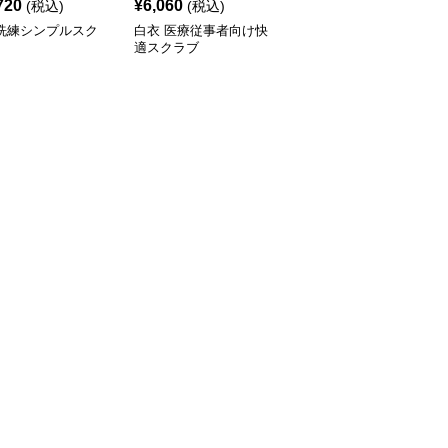
720
¥
6,060
¥
5,640
(税込)
(税込)
(税込)
 洗練シンプルスク
白衣 医療従事者向け快
白衣 シンプル機能性ス
適スクラブ
クラブ