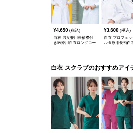
¥
4,650
¥
3,600
(税込)
(税込)
白衣 男女兼用長袖襟付
白衣 プロフェッ
き医療用白衣ロングコー
ル医療用長袖白
ト
白衣
スクラブ
のおすすめアイ