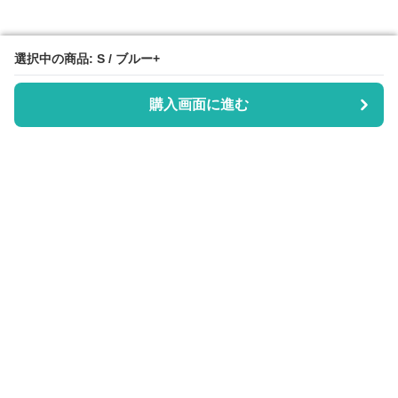
選択中の商品: S / ブルー+
選択中の商品: S / ブルー+
購入画面に進む
購入画面に進む
Scrub Days
について
利用規約