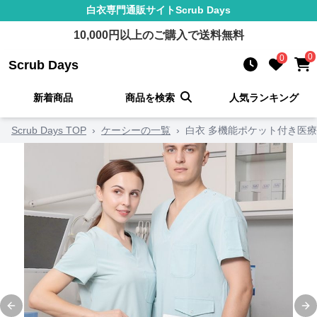
白衣
専門通販サイト
Scrub Days
10,000
円以上のご購入で送料無料
0
0
Scrub Days
新着商品
商品を検索
人気ランキング
Scrub Days TOP
›
ケーシーの一覧
›
白衣 多機能ポケット付き医
Previous slide
Ne