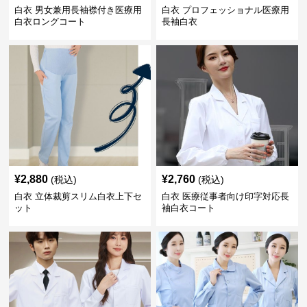
白衣 男女兼用長袖襟付き医療用
白衣 プロフェッショナル医療用
白衣ロングコート
長袖白衣
¥
2,880
¥
2,760
(税込)
(税込)
白衣 立体裁剪スリム白衣上下セ
白衣 医療従事者向け印字対応長
ット
袖白衣コート