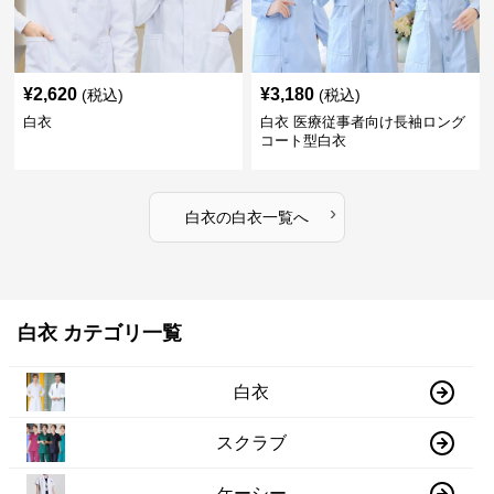
¥
2,620
¥
3,180
(税込)
(税込)
白衣
白衣 医療従事者向け長袖ロング
コート型白衣
›
白衣
の
白衣
一覧へ
白衣 カテゴリ一覧
白衣
スクラブ
ケーシー