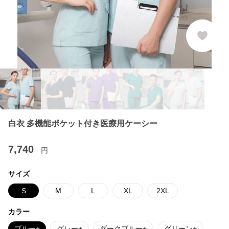
白衣 多機能ポケット付き医療用ケーシー
7,740
円
サイズ
S
M
L
XL
2XL
カラー
ブルー+
グレー+
ダークブルー+
グリーン+