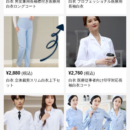
白衣 男女兼用長袖襟付き医療用
白衣 プロフェッショナル医療用
白衣ロングコート
長袖白衣
¥
2,880
¥
2,760
(税込)
(税込)
白衣 立体裁剪スリム白衣上下セ
白衣 医療従事者向け印字対応長
ット
袖白衣コート