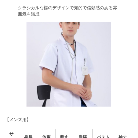
クラシカルな襟のデザインで知的で信頼感のある雰
囲気を醸成
【メンズ用】
サ
身長
体重
着丈
肩幅
バスト
袖丈