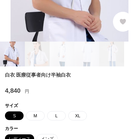
白衣 医療従事者向け半袖白衣
4,840
円
サイズ
S
M
L
XL
カラー
レディース
メンズ