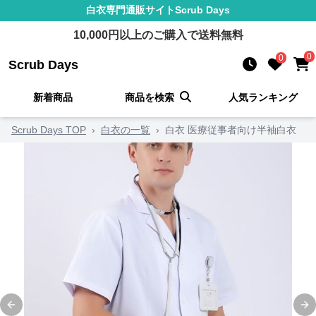
白衣
専門通販サイト
Scrub Days
10,000
円以上のご購入で送料無料
0
0
Scrub Days
新着商品
商品を検索
人気ランキング
Scrub Days TOP
›
白衣の一覧
›
白衣 医療従事者向け半袖白衣
Previous slide
Ne