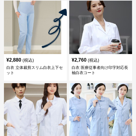
¥
2,880
¥
2,760
(税込)
(税込)
白衣 立体裁剪スリム白衣上下セ
白衣 医療従事者向け印字対応長
ット
袖白衣コート