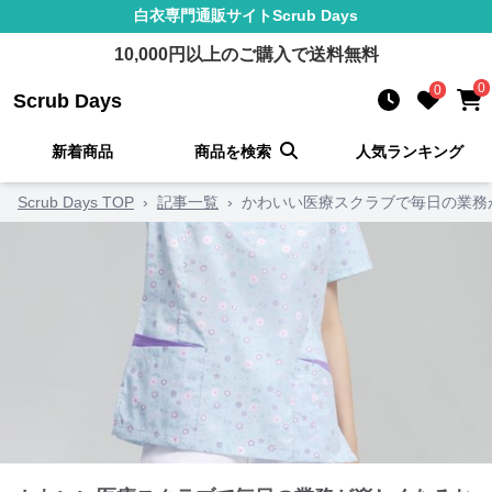
白衣
専門通販サイト
Scrub Days
10,000
円以上のご購入で送料無料
0
0
Scrub Days
新着商品
商品を検索
人気ランキング
Scrub Days TOP
›
記事一覧
›
かわいい医療スクラブで毎日の業務