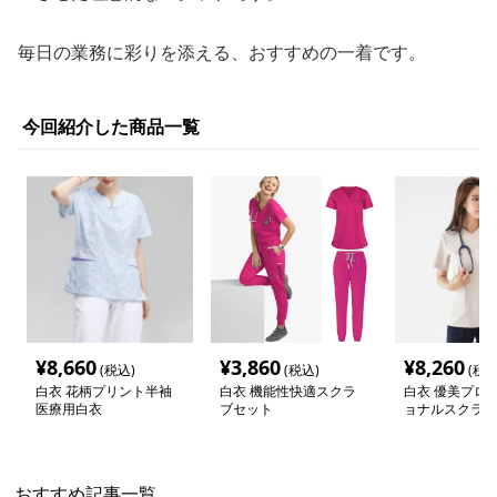
毎日の業務に彩りを添える、おすすめの一着です。
今回紹介した商品一覧
¥
8,660
¥
3,860
¥
8,260
(税込)
(税込)
(税込
白衣 花柄プリント半袖
白衣 機能性快適スクラ
白衣 優美プロ
医療用白衣
ブセット
ョナルスクラブ
おすすめ記事一覧