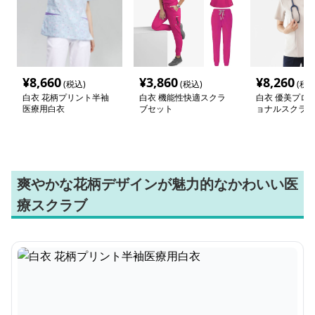
¥
8,660
¥
3,860
¥
8,260
(税込)
(税込)
(税込
白衣 花柄プリント半袖
白衣 機能性快適スクラ
白衣 優美プロ
医療用白衣
ブセット
ョナルスクラブ
爽やかな花柄デザインが魅力的なかわいい医
療スクラブ