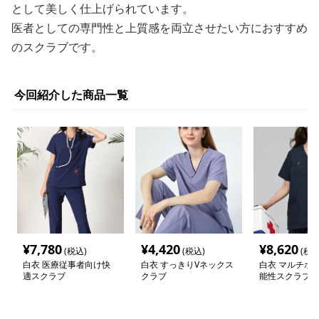
として美しく仕上げられています。
医者としての専門性と上質感を両立させたい方におすすめ
のスクラブです。
今回紹介した商品一覧
¥
7,780
¥
4,420
¥
8,620
(税込)
(税込)
(税込
白衣 医療従事者向け快
白衣 すっきりVネックス
白衣 マルチポ
適スクラブ
クラブ
能性スクラブ