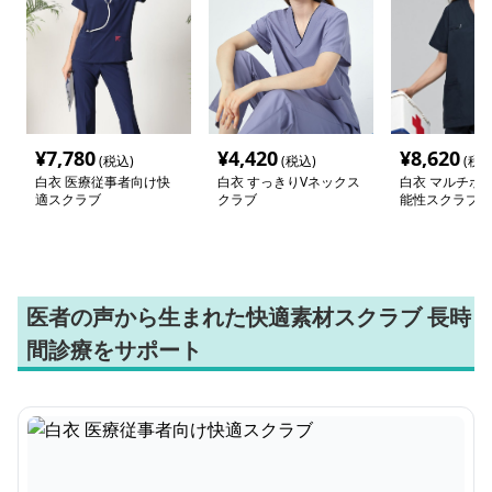
¥
7,780
¥
4,420
¥
8,620
(税込)
(税込)
(税込
白衣 医療従事者向け快
白衣 すっきりVネックス
白衣 マルチポ
適スクラブ
クラブ
能性スクラブ
医者の声から生まれた快適素材スクラブ 長時
間診療をサポート