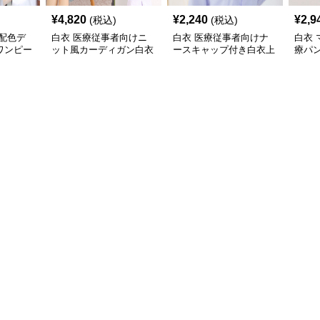
¥
4,820
¥
2,240
¥
2,9
(税込)
(税込)
配色デ
白衣 医療従事者向けニ
白衣 医療従事者向けナ
白衣
ワンピー
ット風カーディガン白衣
ースキャップ付き白衣上
療パ
セット
着