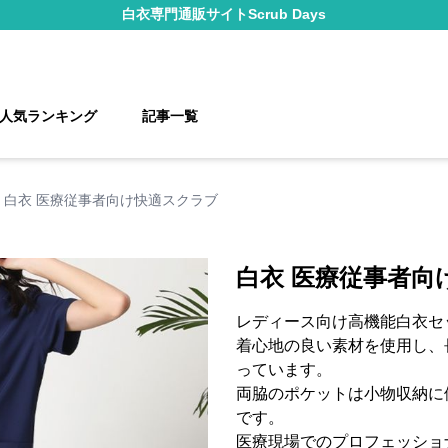
白衣
専門通販サイト
Scrub Days
人気ランキング
記事一覧
白衣 医療従事者向け快適スクラブ
白衣 医療従事者向
レディース向け高機能白衣セ
着心地の良い素材を使用し、
っています。
両脇のポケットは小物収納に
です。
医療現場でのプロフェッショ