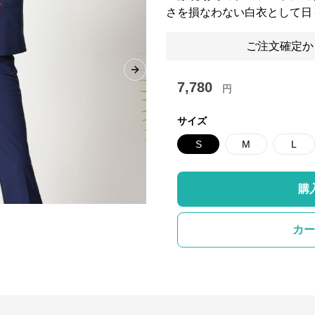
さを損なわない白衣として日
ご注文確定か
Next slide
7,780
円
サイズ
S
M
L
購
カー