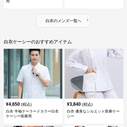
用
›
白衣
の
メンズ
一覧へ
白衣ケーシーのおすすめアイテム
¥
4,650
¥
3,840
(税込)
(税込)
白衣 半袖テーラードカラー白衣
白衣 優美なシルエット医療ケー
ケーシー医療用
シー