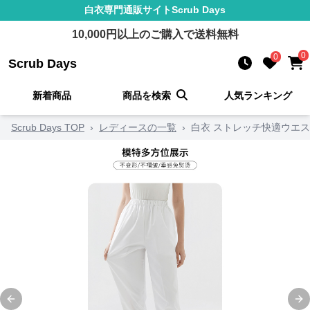
白衣
専門通販サイト
Scrub Days
10,000
円以上のご購入で送料無料
0
0
Scrub Days
新着商品
商品を検索
人気ランキング
Scrub Days TOP
›
レディースの一覧
›
白衣 ストレッチ快適ウエ
Previous slide
Ne