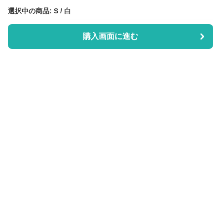
選択中の商品: S / 白
選択中の商品: S / 白
購入画面に進む
購入画面に進む
Scrub Days
について
利用規約
プライバシー