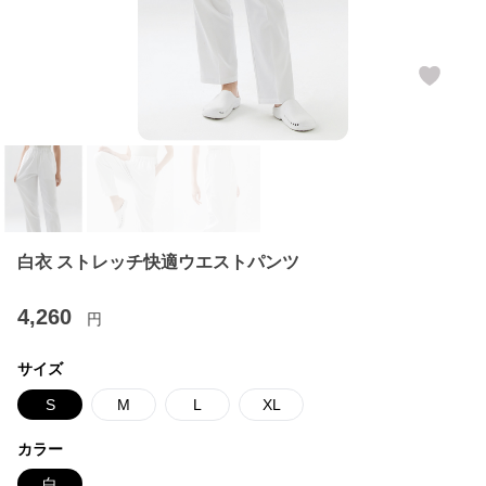
白衣 ストレッチ快適ウエストパンツ
4,260
円
サイズ
S
M
L
XL
カラー
白