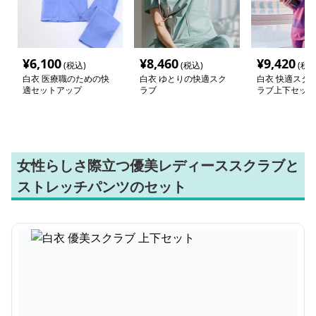
¥
6,100
¥
8,460
¥
9,420
(税込)
(税込)
(税込
白衣 医療職のための快
白衣 ゆとりの快適スク
白衣 快適スタイ
適セットアップ
ラブ
ラブ上下セット
女性らしさ際立つ優美レディーススクラブと
ストレッチパンツのセット