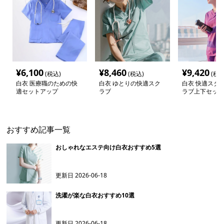
¥
6,100
¥
8,460
¥
9,420
(税込)
(税込)
(税込
白衣 医療職のための快
白衣 ゆとりの快適スク
白衣 快適スタイ
適セットアップ
ラブ
ラブ上下セット
おすすめ記事一覧
おしゃれなエステ向け白衣おすすめ5選
更新日
2026-06-18
洗濯が楽な白衣おすすめ10選
更新日
2026-06-18