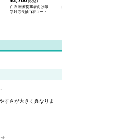
¥
2,760
¥
3,600
¥
4,650
(税込)
(税込)
(税込
白衣 医療従事者向け印
白衣 プロフェッショナ
白衣 男女兼用
字対応長袖白衣コート
ル医療用長袖白衣
き医療用白衣ロ
ト
す。
きやすさが大きく異なりま
。
ます。