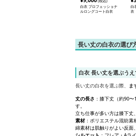
¥
9,000
¥
(税込)
白衣 プロフェッショナ
白
ルロングコート白衣
衣
長い丈の白衣の選び
白衣 長い丈を選ぶう
長い丈の白衣を選ぶ際、
ま
丈の長さ
：膝下丈（約90〜
す。
立ち仕事が多い方は膝下丈
素材
：ポリエステル混紡素
綿素材は肌触りがよい反面
シルエット
：フレア・Aラ