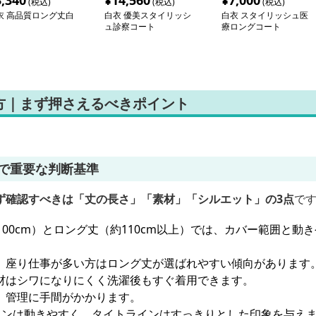
3,340
¥
14,560
¥
7,000
(税込)
(税込)
(税込)
衣 高品質ロング丈白
白衣 優美スタイリッシ
白衣 スタイリッシュ医
ュ診察コート
療ロングコート
方｜まず押さえるべきポイント
えで重要な判断基準
ず確認すべきは「丈の長さ」「素材」「シルエット」の3点
で
100cm）とロング丈（約110cm以上）では、カバー範囲と動
、座り仕事が多い方はロング丈が選ばれやすい傾向があります
材はシワになりにくく洗濯後もすぐ着用できます。
、管理に手間がかかります。
インは動きやすく、タイトラインはすっきりとした印象を与え