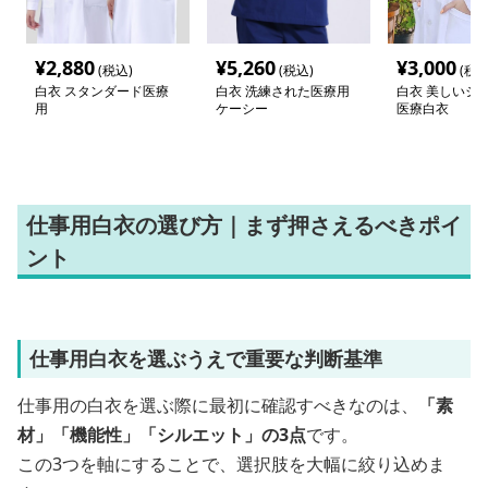
¥
2,880
¥
5,260
¥
3,000
(税込)
(税込)
(税込
白衣 スタンダード医療
白衣 洗練された医療用
白衣 美しいシ
用
ケーシー
医療白衣
仕事用白衣の選び方｜まず押さえるべきポイ
ント
仕事用白衣を選ぶうえで重要な判断基準
仕事用の白衣を選ぶ際に最初に確認すべきなのは、
「素
材」「機能性」「シルエット」の3点
です。
この3つを軸にすることで、選択肢を大幅に絞り込めま