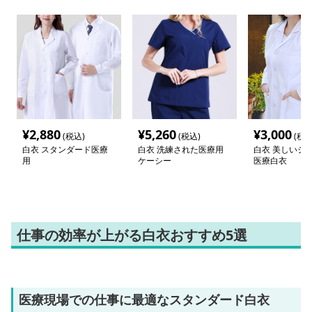
¥
2,880
¥
5,260
¥
3,000
(税込)
(税込)
(税込
白衣 スタンダード医療
白衣 洗練された医療用
白衣 美しいシ
用
ケーシー
医療白衣
仕事の効率が上がる白衣おすすめ5選
医療現場での仕事に最適なスタンダード白衣