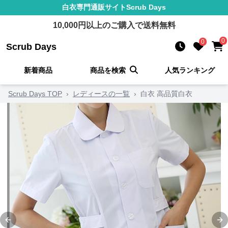
白衣
専門通販サイト
Scrub Days
10,000
円以上のご購入で送料無料
0
0
Scrub Days
新着商品
商品を検索
人気ランキング
Scrub Days TOP
›
レディースの一覧
›
白衣 高品質白衣
Previous slide
Ne