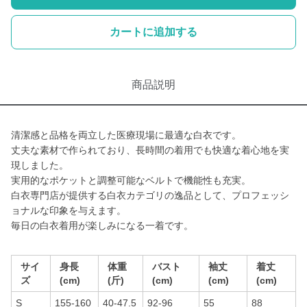
カートに追加する
商品説明
清潔感と品格を両立した医療現場に最適な白衣です。
丈夫な素材で作られており、長時間の着用でも快適な着心地を実
現しました。
実用的なポケットと調整可能なベルトで機能性も充実。
白衣専門店が提供する白衣カテゴリの逸品として、プロフェッシ
ョナルな印象を与えます。
毎日の白衣着用が楽しみになる一着です。
サイ
身長
体重
バスト
袖丈
着丈
ズ
(cm)
(斤)
(cm)
(cm)
(cm)
S
155-160
40-47.5
92-96
55
88