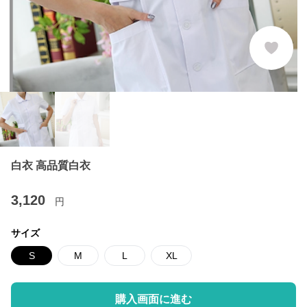
白衣 高品質白衣
3,120
円
サイズ
S
M
L
XL
購入画面に進む