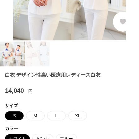
白衣 デザイン性高い医療用レディース白衣
14,040
円
サイズ
S
M
L
XL
カラー
ホワイト
ピンク
ブルー