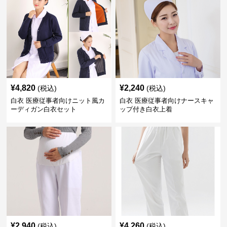
¥
4,820
¥
2,240
(税込)
(税込)
白衣 医療従事者向けニット風カ
白衣 医療従事者向けナースキャ
ーディガン白衣セット
ップ付き白衣上着
¥
2,940
¥
4,260
(税込)
(税込)