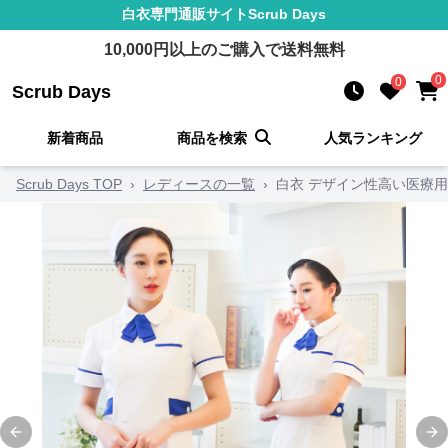
白衣
専門通販サイト
Scrub Days
10,000
円以上のご購入で送料無料
0
0
Scrub Days
新着商品
商品を検索
人気ランキング
Scrub Days TOP
›
レディースの一覧
›
白衣 デザイン性高い医療
Previous slide
Ne