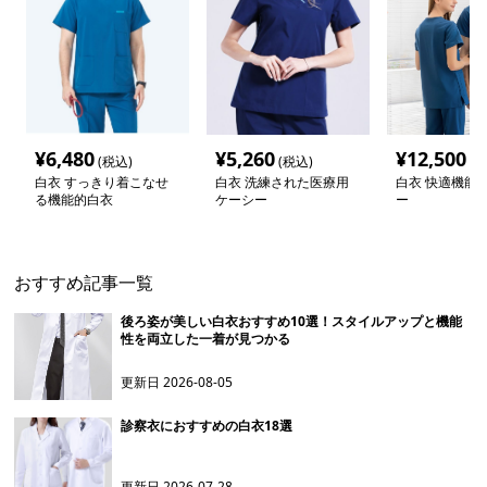
¥
6,480
¥
5,260
¥
12,500
(税込)
(税込)
(税
白衣 すっきり着こなせ
白衣 洗練された医療用
白衣 快適機能
る機能的白衣
ケーシー
ー
おすすめ記事一覧
後ろ姿が美しい白衣おすすめ10選！スタイルアップと機能
性を両立した一着が見つかる
更新日
2026-08-05
診察衣におすすめの白衣18選
更新日
2026-07-28