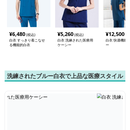
¥
6,480
¥
5,260
¥
12,500
(税込)
(税込)
(税
白衣 すっきり着こなせ
白衣 洗練された医療用
白衣 快適機能
る機能的白衣
ケーシー
ー
洗練されたブルー白衣で上品な医療スタイル