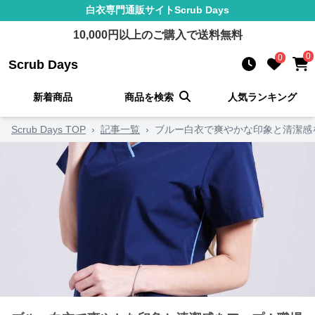
白衣
専門通販サイト
Scrub Days
10,000
円以上のご購入で送料無料
0
0
Scrub Days
新着商品
商品を検索
人気ランキング
Scrub Days TOP
›
記事一覧
›
ブルー白衣で爽やかな印象と清潔感