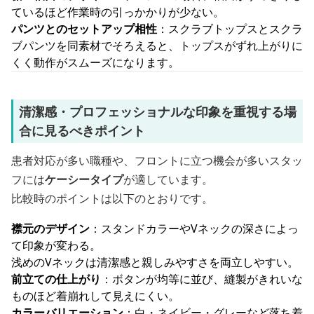
ているほど作業時の引っかかりが少ない。
パンツとのセットアップ相性
：スクラブトップスとスクラ
ブパンツを同素材でそろえると、トップスがずれ上がりに
くく動作がスムーズになります。
清潔感・プロフェッショナルな印象を重視する場
合に見るべきポイント
患者対応が多い職種や、フロントに立つ機会が多いスタッ
フには
ケーシータイプ
が適しています。
比較時のポイントは以下のとおりです。
襟元のデザイン
：スタンドカラーやVネックの深さによっ
て印象が変わる。
浅めのVネックは清潔感と親しみやすさを両立しやすい。
前立ての仕上がり
：ボタンが均等に並び、縫製がきれいな
ものほど着崩れして見えにくい。
カラーバリエーション
：白・ネイビー・グレーなど落ち着