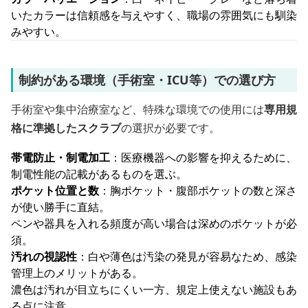
いたカラーは信頼感を与えやすく、職場の雰囲気にも馴染
みやすい。
制約がある環境（手術室・ICU等）での選び方
手術室や集中治療室など、特殊な環境での使用には
専用規
格に準拠したスクラブ
の選択が必要です。
帯電防止・制電加工
：医療機器への影響を抑えるために、
制電性能の記載があるものを選ぶ。
ポケット位置と数
：胸ポケット・腹部ポケットの数と深さ
が使い勝手に直結。
ペンや器具を入れる頻度が高い場合は深めのポケットが必
須。
汚れの視認性
：白や薄色は汚染の発見が容易なため、感染
管理上のメリットがある。
濃色は汚れが目立ちにくい一方、規定上使えない施設もあ
る点に注意。