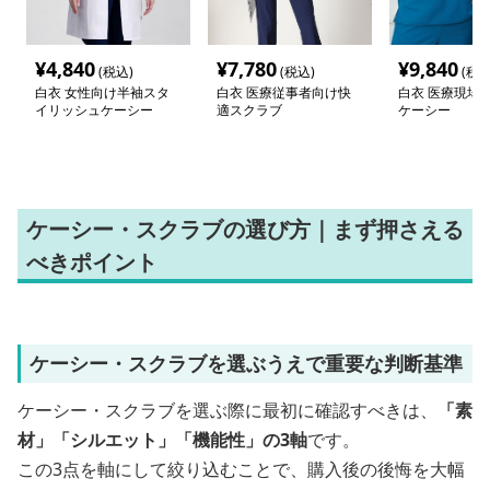
¥
4,840
¥
7,780
¥
9,840
(税込)
(税込)
(税込
白衣 女性向け半袖スタ
白衣 医療従事者向け快
白衣 医療現場
イリッシュケーシー
適スクラブ
ケーシー
ケーシー・スクラブの選び方｜まず押さえる
べきポイント
ケーシー・スクラブを選ぶうえで重要な判断基準
ケーシー・スクラブを選ぶ際に最初に確認すべきは、
「素
材」「シルエット」「機能性」の3軸
です。
この3点を軸にして絞り込むことで、購入後の後悔を大幅