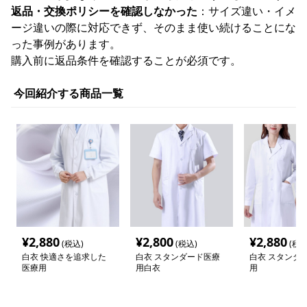
返品・交換ポリシーを確認しなかった
：サイズ違い・イメ
ージ違いの際に対応できず、そのまま使い続けることにな
った事例があります。
購入前に返品条件を確認することが必須です。
今回紹介する商品一覧
¥
2,880
¥
2,800
¥
2,880
(税込)
(税込)
(税込
白衣 快適さを追求した
白衣 スタンダード医療
白衣 スタンダ
医療用
用白衣
用