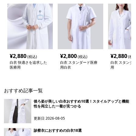
¥
2,880
¥
2,800
¥
2,880
(税込)
(税込)
(税込
白衣 快適さを追求した
白衣 スタンダード医療
白衣 スタンダ
医療用
用白衣
用
おすすめ記事一覧
後ろ姿が美しい白衣おすすめ10選！スタイルアップと機能
性を両立した一着が見つかる
更新日
2026-08-05
診察衣におすすめの白衣18選