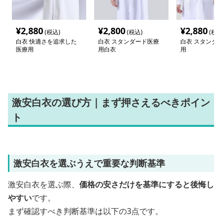
¥
2,880
¥
2,800
¥
2,880
(税込)
(税込)
(税込
白衣 快適さを追求した
白衣 スタンダード医療
白衣 スタンダ
医療用
用白衣
用
激安白衣の選び方｜まず押さえるべきポイン
ト
激安白衣を選ぶうえで重要な判断基準
激安白衣を選ぶ際、
価格の安さだけを基準にすると後悔し
やすい
です。
まず確認すべき判断基準は以下の3点です。