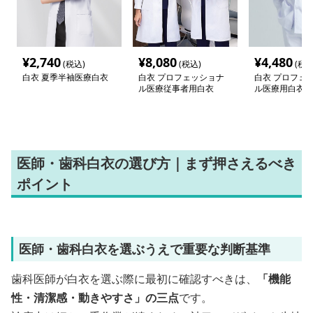
¥
2,740
¥
8,080
¥
4,480
(税込)
(税込)
(税込
白衣 夏季半袖医療白衣
白衣 プロフェッショナ
白衣 プロフェ
ル医療従事者用白衣
ル医療用白衣
医師・歯科白衣の選び方｜まず押さえるべき
ポイント
医師・歯科白衣を選ぶうえで重要な判断基準
歯科医師が白衣を選ぶ際に最初に確認すべきは、
「機能
性・清潔感・動きやすさ」の三点
です。