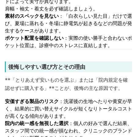
ドによって実寸が異なります。
肩幅・袖丈・着丈を必ず確認しましょう。
素材のスペックを見ない
：「白衣らしい見た目」だけで選
び、夏場に蒸れる・冬場に静電気が起きるなどの問題が発
生するケースがあります。
ポケット配置を確認しない
：実際の使い勝手と合わないポ
ケット位置は、診療中のストレスに直結します。
後悔しやすい選び方とその理由
**「とりあえず安いものを選ぶ」または「院内規定を確
認せずに購入する」**ことが、後悔の主な原因です。
安価すぎる製品のリスク
：洗濯後の生地へたりや黄変が早
く、結果的に買い替えサイクルが短くなりトータルコスト
が高くなる傾向があります。
院内の統一感を無視した選択
：個人の好みで選んだ結果、
スタッフ間での統一感が損なわれ、クリニックのブランド