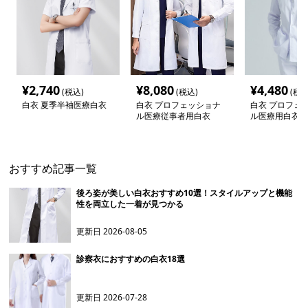
¥
2,740
¥
8,080
¥
4,480
(税込)
(税込)
(税込
白衣 夏季半袖医療白衣
白衣 プロフェッショナ
白衣 プロフェ
ル医療従事者用白衣
ル医療用白衣
おすすめ記事一覧
後ろ姿が美しい白衣おすすめ10選！スタイルアップと機能
性を両立した一着が見つかる
更新日
2026-08-05
診察衣におすすめの白衣18選
更新日
2026-07-28