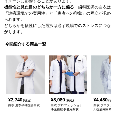
イメージに影響することがあります。
機能性と見た目のどちらか一方に偏る
：歯科医師の白衣は
「診療環境での実用性」と「患者への印象」の両立が求め
られます。
どちらかを犠牲にした選択は必ず現場でのストレスにつな
がります。
今回紹介する商品一覧
¥
2,740
¥
8,080
¥
4,480
(税込)
(税込)
(税込
白衣 夏季半袖医療白衣
白衣 プロフェッショナ
白衣 プロフェ
ル医療従事者用白衣
ル医療用白衣