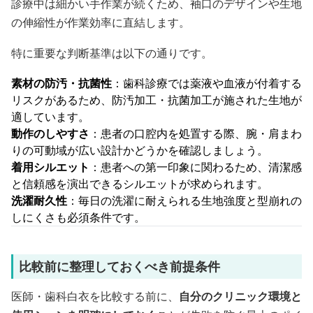
診療中は細かい手作業が続くため、袖口のデザインや生地
の伸縮性が作業効率に直結します。
特に重要な判断基準は以下の通りです。
素材の防汚・抗菌性
：歯科診療では薬液や血液が付着する
リスクがあるため、防汚加工・抗菌加工が施された生地が
適しています。
動作のしやすさ
：患者の口腔内を処置する際、腕・肩まわ
りの可動域が広い設計かどうかを確認しましょう。
着用シルエット
：患者への第一印象に関わるため、清潔感
と信頼感を演出できるシルエットが求められます。
洗濯耐久性
：毎日の洗濯に耐えられる生地強度と型崩れの
しにくさも必須条件です。
比較前に整理しておくべき前提条件
医師・歯科白衣を比較する前に、
自分のクリニック環境と