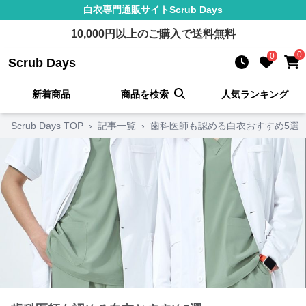
白衣
専門通販サイト
Scrub Days
10,000
円以上のご購入で送料無料
0
0
Scrub Days
新着商品
商品を検索
人気ランキング
Scrub Days TOP
›
記事一覧
›
歯科医師も認める白衣おすすめ5選