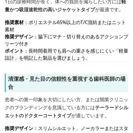
1日の診療時間が長く、体への負担を減らしたい方には
軽
量かつ吸湿速乾性の高いジャケットタイプ
が最適です。
推奨素材
：ポリエステル65%以上のT/C混紡またはニット
素材
推奨デザイン
：脇下にマチ・切り替えのあるアクションプ
リーツ付き
ポイント
：長時間着用でも肩への重さを感じにくい「軽量
設計」を明記した製品を選びましょう。
清潔感・見た目の信頼性を重視する歯科医師の場
合
患者への第一印象を大切にしたい方、または開業クリニッ
クのブランディングを意識している方には
テーラードシル
エットのドクターコートタイプ
が適しています。
推奨デザイン
：スリムシルエット、ノーカラーまたはスタ