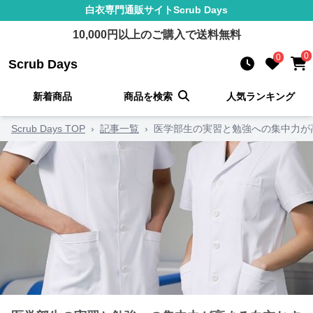
白衣
専門通販サイト
Scrub Days
10,000
円以上のご購入で送料無料
0
0
Scrub Days
新着商品
商品を検索
人気ランキング
Scrub Days TOP
›
記事一覧
›
医学部生の実習と勉強への集中力が