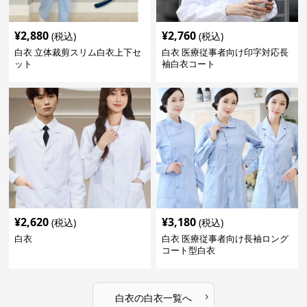
¥
2,880
¥
2,760
(税込)
(税込)
白衣 立体裁剪スリム白衣上下セ
白衣 医療従事者向け印字対応長
ット
袖白衣コート
¥
2,620
¥
3,180
(税込)
(税込)
白衣
白衣 医療従事者向け長袖ロング
コート型白衣
›
白衣
の
白衣
一覧へ