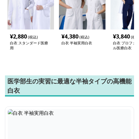
¥
2,880
¥
4,380
¥
3,840
(税込)
(税込)
(税込
白衣 スタンダード医療
白衣 半袖実用白衣
白衣 プロフェ
用
ル医療白衣
医学部生の実習に最適な半袖タイプの高機能
白衣