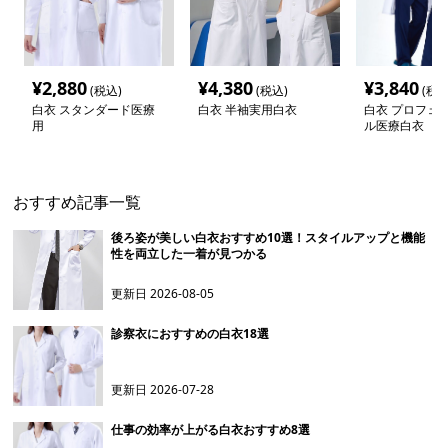
¥
2,880
¥
4,380
¥
3,840
(税込)
(税込)
(税込
白衣 スタンダード医療
白衣 半袖実用白衣
白衣 プロフェ
用
ル医療白衣
おすすめ記事一覧
後ろ姿が美しい白衣おすすめ10選！スタイルアップと機能
性を両立した一着が見つかる
更新日
2026-08-05
診察衣におすすめの白衣18選
更新日
2026-07-28
仕事の効率が上がる白衣おすすめ8選