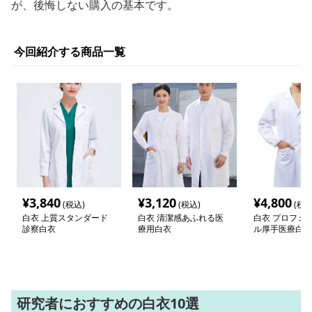
が、後悔しない購入の基本です。
今回紹介する商品一覧
¥
3,840
¥
3,120
¥
4,800
(税込)
(税込)
(税込
白衣 上質スタンダード
白衣 清潔感あふれる医
白衣 プロフェ
診察白衣
療用白衣
ル厚手医療白衣
研究者におすすめの白衣10選