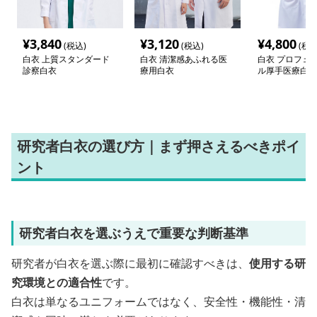
¥
3,840
¥
3,120
¥
4,800
(税込)
(税込)
(税込
白衣 上質スタンダード
白衣 清潔感あふれる医
白衣 プロフェ
診察白衣
療用白衣
ル厚手医療白衣
研究者白衣の選び方｜まず押さえるべきポイ
ント
研究者白衣を選ぶうえで重要な判断基準
研究者が白衣を選ぶ際に最初に確認すべきは、
使用する研
究環境との適合性
です。
白衣は単なるユニフォームではなく、安全性・機能性・清