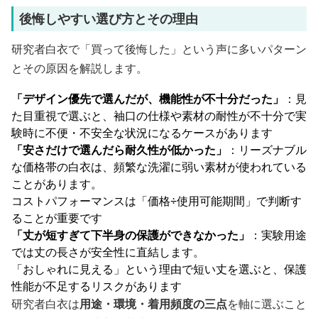
後悔しやすい選び方とその理由
研究者白衣で「買って後悔した」という声に多いパターン
とその原因を解説します。
「デザイン優先で選んだが、機能性が不十分だった」
：見
た目重視で選ぶと、袖口の仕様や素材の耐性が不十分で実
験時に不便・不安全な状況になるケースがあります
「安さだけで選んだら耐久性が低かった」
：リーズナブル
な価格帯の白衣は、頻繁な洗濯に弱い素材が使われている
ことがあります。
コストパフォーマンスは「価格÷使用可能期間」で判断す
ることが重要です
「丈が短すぎて下半身の保護ができなかった」
：実験用途
では丈の長さが安全性に直結します。
「おしゃれに見える」という理由で短い丈を選ぶと、保護
性能が不足するリスクがあります
研究者白衣は
用途・環境・着用頻度の三点
を軸に選ぶこと