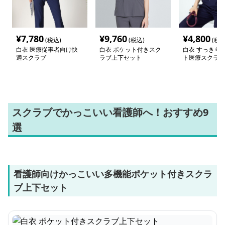
¥
7,780
¥
9,760
¥
4,800
(税込)
(税込)
(税込
白衣 医療従事者向け快
白衣 ポケット付きスク
白衣 すっきり
適スクラブ
ラブ上下セット
ト医療スクラブ
スクラブでかっこいい看護師へ！おすすめ9
選
看護師向けかっこいい多機能ポケット付きスクラ
ブ上下セット