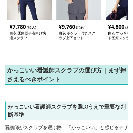
¥
7,780
¥
9,760
¥
4,800
(税込)
(税込)
(税込
白衣 医療従事者向け快
白衣 ポケット付きスク
白衣 すっきり
適スクラブ
ラブ上下セット
ト医療スクラブ
かっこいい看護師スクラブの選び方｜まず押
さえるべきポイント
かっこいい看護師スクラブを選ぶうえで重要な判
断基準
看護師がスクラブを選ぶ際、「かっこいい」と感じるデザ