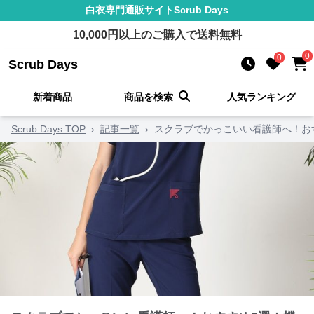
白衣
専門通販サイト
Scrub Days
10,000
円以上のご購入で送料無料
0
0
Scrub Days
新着商品
商品を検索
人気ランキング
Scrub Days TOP
›
記事一覧
›
スクラブでかっこいい看護師へ！お