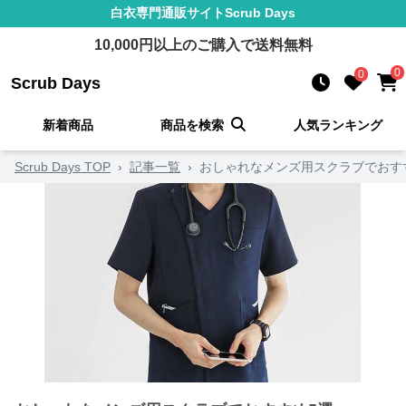
白衣
専門通販サイト
Scrub Days
10,000
円以上のご購入で送料無料
0
0
Scrub Days
新着商品
商品を検索
人気ランキング
Scrub Days TOP
›
記事一覧
›
おしゃれなメンズ用スクラブでおす