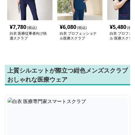
¥
7,780
¥
6,080
¥
5,480
(税込)
(税込)
(税込
白衣 医療従事者向け快
白衣 プロフェッショナ
白衣 プロフェ
適スクラブ
ル医療スクラブ
ル 医療スクラ
上質シルエットが際立つ紺色メンズスクラブ
おしゃれな医療ウェア