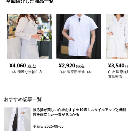
今回紹介した商品一覧
¥
4,060
¥
2,920
¥
3,540
(税込)
(税込)
(税込
白衣 優雅な半袖白衣
白衣 医療用半袖白衣
白衣 医療従事
質診察着
おすすめ記事一覧
後ろ姿が美しい白衣おすすめ10選！スタイルアップと機能
性を両立した一着が見つかる
更新日
2026-08-05