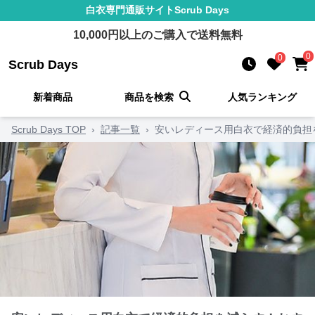
白衣
専門通販サイト
Scrub Days
10,000
円以上のご購入で送料無料
0
0
Scrub Days
新着商品
商品を検索
人気ランキング
Scrub Days TOP
›
記事一覧
›
安いレディース用白衣で経済的負担