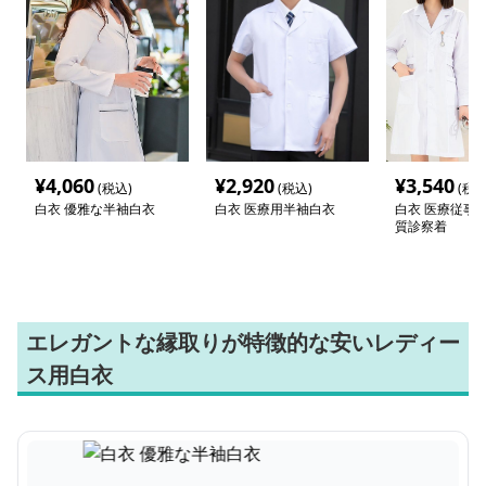
¥
4,060
¥
2,920
¥
3,540
(税込)
(税込)
(税込
白衣 優雅な半袖白衣
白衣 医療用半袖白衣
白衣 医療従事
質診察着
エレガントな縁取りが特徴的な安いレディー
ス用白衣