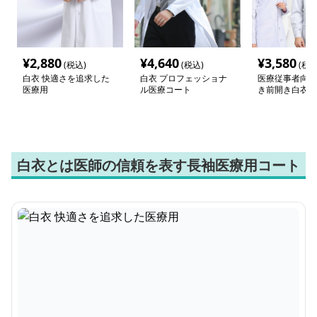
¥
2,880
¥
4,640
¥
3,580
(税込)
(税込)
(税込
白衣 快適さを追求した
白衣 プロフェッショナ
医療従事者向け
医療用
ル医療コート
き前開き白衣
白衣とは医師の信頼を表す長袖医療用コート