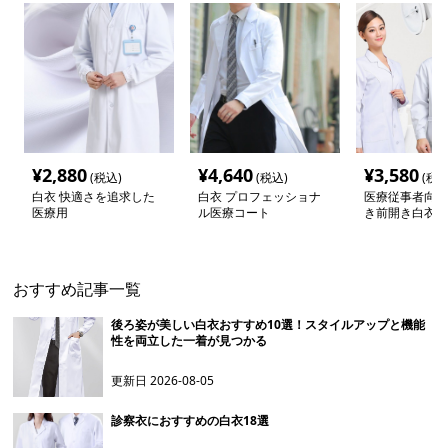
¥
2,880
¥
4,640
¥
3,580
(税込)
(税込)
(税込
白衣 快適さを追求した
白衣 プロフェッショナ
医療従事者向け
医療用
ル医療コート
き前開き白衣
おすすめ記事一覧
後ろ姿が美しい白衣おすすめ10選！スタイルアップと機能
性を両立した一着が見つかる
更新日
2026-08-05
診察衣におすすめの白衣18選