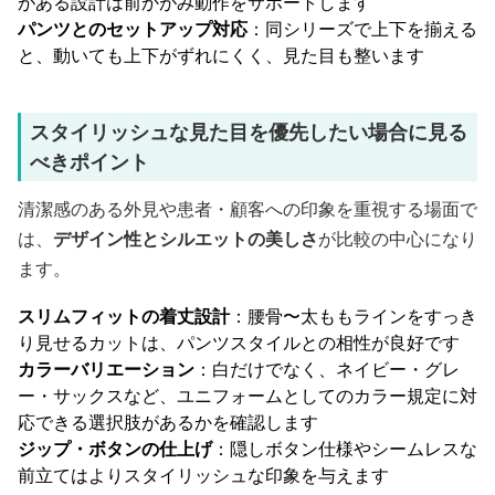
がある設計は前かがみ動作をサポートします
パンツとのセットアップ対応
：同シリーズで上下を揃える
と、動いても上下がずれにくく、見た目も整います
スタイリッシュな見た目を優先したい場合に見る
べきポイント
清潔感のある外見や患者・顧客への印象を重視する場面で
は、
デザイン性とシルエットの美しさ
が比較の中心になり
ます。
スリムフィットの着丈設計
：腰骨〜太ももラインをすっき
り見せるカットは、パンツスタイルとの相性が良好です
カラーバリエーション
：白だけでなく、ネイビー・グレ
ー・サックスなど、ユニフォームとしてのカラー規定に対
応できる選択肢があるかを確認します
ジップ・ボタンの仕上げ
：隠しボタン仕様やシームレスな
前立てはよりスタイリッシュな印象を与えます