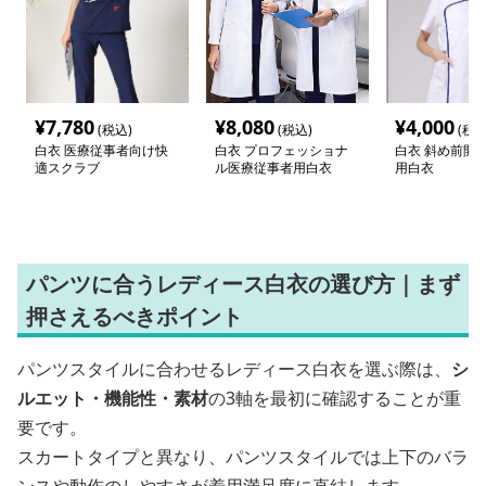
¥
7,780
¥
8,080
¥
4,000
(税込)
(税込)
(税込
白衣 医療従事者向け快
白衣 プロフェッショナ
白衣 斜め前開
適スクラブ
ル医療従事者用白衣
用白衣
パンツに合うレディース白衣の選び方｜まず
押さえるべきポイント
パンツスタイルに合わせるレディース白衣を選ぶ際は、
シ
ルエット・機能性・素材
の3軸を最初に確認することが重
要です。
スカートタイプと異なり、パンツスタイルでは上下のバラ