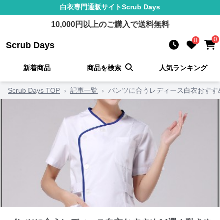
白衣
専門通販サイト
Scrub Days
10,000
円以上のご購入で送料無料
0
0
Scrub Days
新着商品
商品を検索
人気ランキング
Scrub Days TOP
›
記事一覧
›
パンツに合うレディース白衣おすす