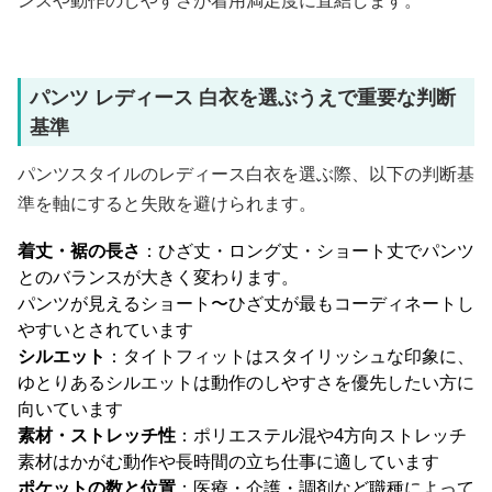
ンスや動作のしやすさが着用満足度に直結します。
パンツ レディース 白衣を選ぶうえで重要な判断
基準
パンツスタイルのレディース白衣を選ぶ際、以下の判断基
準を軸にすると失敗を避けられます。
着丈・裾の長さ
：ひざ丈・ロング丈・ショート丈でパンツ
とのバランスが大きく変わります。
パンツが見えるショート〜ひざ丈が最もコーディネートし
やすいとされています
シルエット
：タイトフィットはスタイリッシュな印象に、
ゆとりあるシルエットは動作のしやすさを優先したい方に
向いています
素材・ストレッチ性
：ポリエステル混や4方向ストレッチ
素材はかがむ動作や長時間の立ち仕事に適しています
ポケットの数と位置
：医療・介護・調剤など職種によって