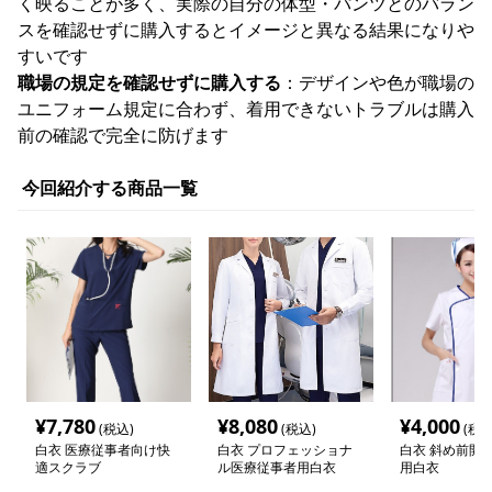
く映ることが多く、実際の自分の体型・パンツとのバラン
スを確認せずに購入するとイメージと異なる結果になりや
すいです
職場の規定を確認せずに購入する
：デザインや色が職場の
ユニフォーム規定に合わず、着用できないトラブルは購入
前の確認で完全に防げます
今回紹介する商品一覧
¥
7,780
¥
8,080
¥
4,000
(税込)
(税込)
(税込
白衣 医療従事者向け快
白衣 プロフェッショナ
白衣 斜め前開
適スクラブ
ル医療従事者用白衣
用白衣