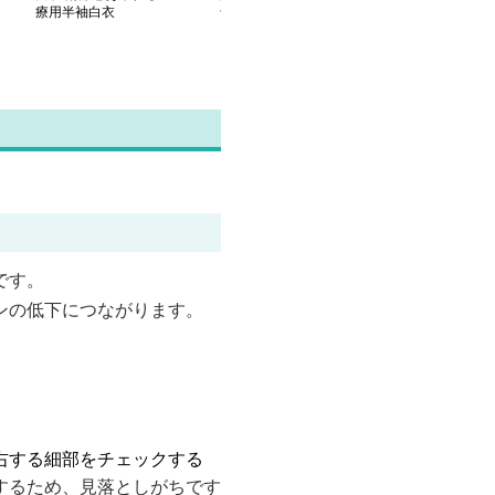
療用半袖白衣
ラー白衣
療用レディース
です。
ンの低下につながります。
右する細部をチェックする
するため、見落としがちです