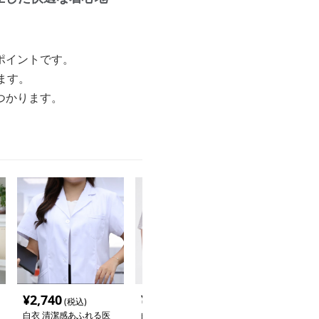
ポイントです。
ます。
つかります。
¥
2,740
¥
9,040
¥
14,040
(税込)
(税込)
(税
白衣 清潔感あふれる医
白衣 医療用スタンドカ
白衣 デザイン