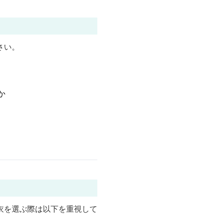
さい。
か
衣を選ぶ際は以下を重視して