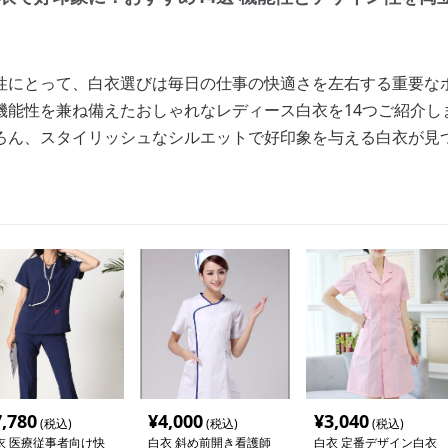
性にとって、白衣選びは毎日の仕事の快適さを左右する重要な
機能性を兼ね備えたおしゃれなレディース白衣を14つご紹介し
ろん、スタイリッシュなシルエットで好印象を与える白衣が見
7,780
¥
4,000
¥
3,040
(税込)
(税込)
(税込)
衣 医療従事者向け快
白衣 斜め前開き看護師
白衣 定番デザイン白衣